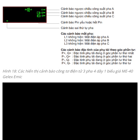
Hình 18: Các hiển thị cảnh báo công tơ điện tử 3 pha 4 dây 1 biểu giá ME-40
Gelex Emic