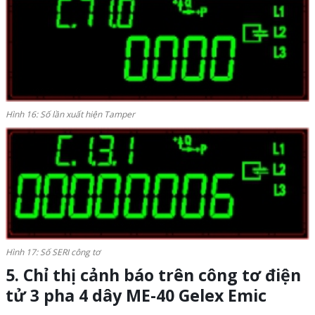
Hình 16: Số lần xuất hiện Tamper
Hình 17: Số SERI công tơ
5. Chỉ thị cảnh báo trên công tơ điện
tử
3 pha 4 dây ME-40 Gelex
Emic