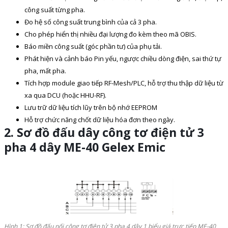
công suất từng pha.
Đo hệ số công suất trung bình của cả 3 pha.
Cho phép hiển thị nhiều đại lượng đo kèm theo mã OBIS.
Báo miền công suất (góc phần tư) của phụ tải.
Phát hiện và cảnh báo Pin yếu, ngược chiều dòng điện, sai thứ tự
pha, mất pha.
Tích hợp module giao tiếp RF-Mesh/PLC, hỗ trợ thu thập dữ liệu từ
xa qua DCU (hoặc HHU-RF).
Lưu trữ dữ liệu tích lũy trên bộ nhớ EEPROM
Hỗ trợ chức năng chốt dữ liệu hóa đơn theo ngày.
2. Sơ đồ đấu dây
công tơ điện tử
3
pha 4 dây ME-40 Gelex Emic
Hình 1: Sơ đồ đấu nối công tơ điện tử 3 pha 4 dây 1 biểu giá trực tiếp ME-40