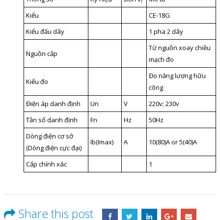
Kiểu
CE-18G
Kiểu đấu dây
1 pha 2 dây
Từ nguồn xoay chiều
Nguồn cấp
mạch đo
Đo năng lượng hữu
Kiểu đo
công
Điện áp danh định
Un
V
220v; 230v
Tần số danh định
Fn
Hz
50Hz
Dòng điện cơ sở
Ib(Imax)
A
10(80)A or 5(40)A
(Dòng điện cực đại)
Cấp chính xác
1
Share this post