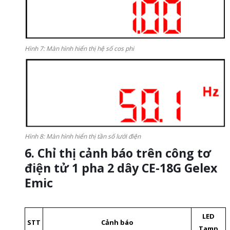
Hình 7: Màn hình hiển thị hệ số cos phi
Hình 8: Màn hình hiển thị tần số lưới điện
6. Chỉ thị cảnh báo trên công tơ
điện tử 1 pha 2 dây CE-18G Gelex
Emic
LED
STT
Cảnh báo
Tamp