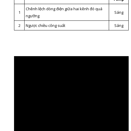
Chênh lệch dòng điện giữa hai kênh đó quá
1
Sáng
ngưỡng
2
Ngược chiều công suất
Sáng