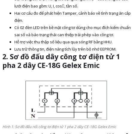
lưới điện bao gồm: U, I, cos, tần số.
Hai cơ cấu đo để phát hiện Tamper, cảnh báo về tình trạng ăn cắp
điện.
Có 02 đèn LED trên bề mặt công tơ dùng cho mục đích kiểm chuẩn
sai số và báo trạng thái can thiệp trái phép vào công tơ.
Hỗ trợ việc thu thập số liệu qua qua sóng RF bằng HHU.
Lưu trữ thông tin, điện năng tích lũy trên bộ nhớ EEPROM.
2. Sơ đồ đấu dây
công tơ điện tử 1
pha 2 dây CE-18G Gelex Emic
Hình 1: Sơ đồ đấu nối công tơ điện tử 1 pha 2 dây CE-18G Gelex Emic