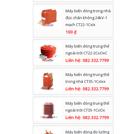
Máy biến dòng trong nhà
đúc chân không 24kV-1
mạch CT22-1CxIx
100
₫
Máy biến dòng trung thế
ngoài trời CT22-2CxOxC
Liên hệ: 082.332.7799
Máy biến dòng trung thế
trong nhà CT35-1CxIxx
Liên hệ: 082.332.7799
Máy biến dòng trung thế
ngoài trời CT35-1CxOx
Liên hệ: 082.332.7799
Máy biến dòng đo lường