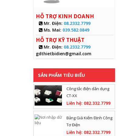
HỖ TRỢ KINH DOANH
Mr. Điện
:
08.2332.7799
Ms. Mai
:
039.582.0849
HỖ TRỢ KỸ THUẬT
Mr. Điện
:
08.2332.7799
gdthietbidien@gmail.com
SẢN PHẨM TIÊU BIỂU
Công tắc điện dân dụng
CT-XX
Liên hệ: 082.332.7799
Bảng Giá Kiểm Định Công
Tơ Điện
Liên hệ: 082.332.7799