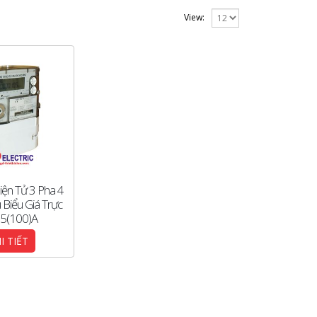
View:
iện Tử 3 Pha 4
 Biểu Giá Trực
 5(100)A
I TIẾT