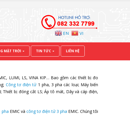
EN
VI
G MẶT TRỜI
TIN TỨC
LIÊN HỆ
IC, LUMI, LS, VINA KIP… Bao gồm các thiết bị đo
ng;
Công tơ điện tử
1 pha, 3 pha các loại; Máy biến
; Thiết bị đóng cắt LS; Áp tô mát, Dây và cáp điện,
1 pha
EMIC và
công tơ điện tử 3 pha
EMIC. Chúng tôi