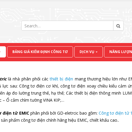
BẢNG GIÁ KIỂM ĐỊNH CÔNG TƠ
DỊCH VỤ
NĂNG LƯỢN
tric
là nhà phân phối các
thiết bị điện
mang thương hiệu lớn như EM
ủ lực sau: Công tơ điện cơ khí, công tơ điện xoay chiều kiểu cảm ứ
iến áp đo lường trung thế, hạ thế; Các thiết bị điện thông minh LUMI
c – Ổ cắm chìm tường VINA KIP;…
ơ điện tử EMIC
phân phối bởi GD-eletrcic bao gồm:
Công tơ điện tử 
 sản phẩm công tơ điện chính hãng hiệu EMIC, chiết khấu cao..