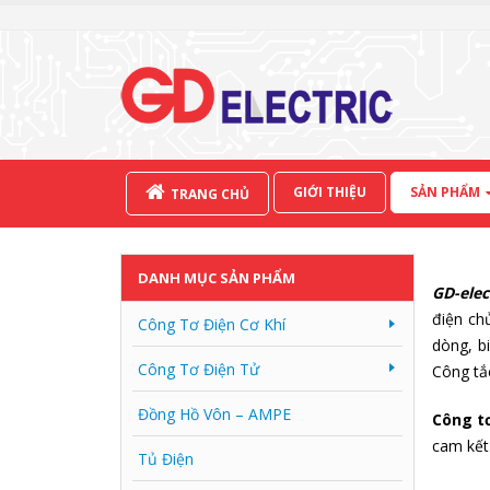
GIỚI THIỆU
SẢN PHẨM
TRANG CHỦ
DANH MỤC SẢN PHẨM
GD-elec
điện ch
Công Tơ Điện Cơ Khí
dòng, b
Công Tơ Điện Tử
Công tắ
Đồng Hồ Vôn – AMPE
Công t
cam kết
Tủ Điện