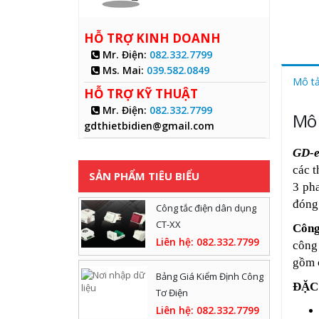
HỖ TRỢ KINH DOANH
Mr. Điện
:
082.332.7799
Ms. Mai
:
039.582.0849
Mô t
HỖ TRỢ KỸ THUẬT
Mr. Điện
:
082.332.7799
Mô 
gdthietbidien@gmail.com
GD-e
các t
SẢN PHẨM TIÊU BIỂU
3 pha
đóng
Công tắc điện dân dụng
CT-XX
Công
Liên hệ: 082.332.7799
công
gồm c
Bảng Giá Kiểm Định Công
ĐẶC
Tơ Điện
Liên hệ: 082.332.7799