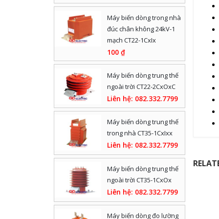
Máy biến dòng trong nhà
đúc chân không 24kV-1
mạch CT22-1CxIx
100
₫
Máy biến dòng trung thế
ngoài trời CT22-2CxOxC
Liên hệ: 082.332.7799
Máy biến dòng trung thế
trong nhà CT35-1CxIxx
Liên hệ: 082.332.7799
RELAT
Máy biến dòng trung thế
ngoài trời CT35-1CxOx
Liên hệ: 082.332.7799
Máy biến dòng đo lường