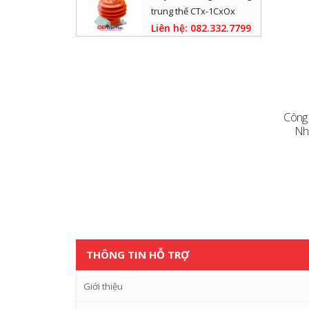
trung thế CTx-1CxOx
Liên hệ: 082.332.7799
ng Tơ Điện 3 Pha 50/100A
Công Tơ Điện 3 Pha 5A Vô
Công 
220/380V CCX2
Công 100V CCX2
Nhi
CHI TIẾT
CHI TIẾT
THÔNG TIN HỖ TRỢ
Giới thiệu