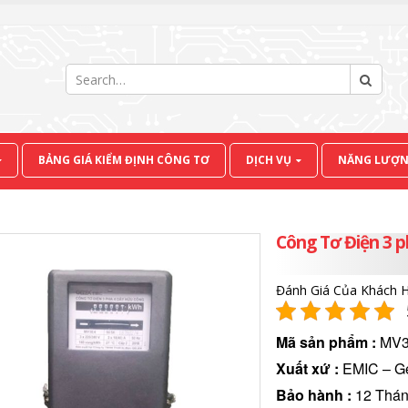
BẢNG GIÁ KIỂM ĐỊNH CÔNG TƠ
DỊCH VỤ
NĂNG LƯỢN
Công Tơ Điện 3 
Đánh Giá Của Khách 
Mã sản phẩm
:
MV3
Xuất xứ
:
EMIC – G
Bảo hành
:
12 Thá