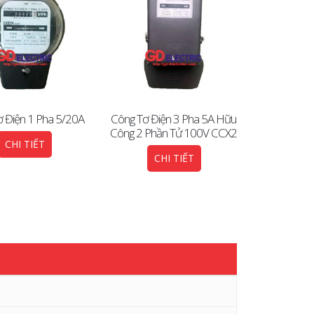
 Điện 1 Pha 5/20A
Công Tơ Điện 3 Pha 5A Hữu
Công Tơ 
Công 2 Phần Tử 100V CCX2
220/380V 
CHI TIẾT
CHI TIẾT
CH