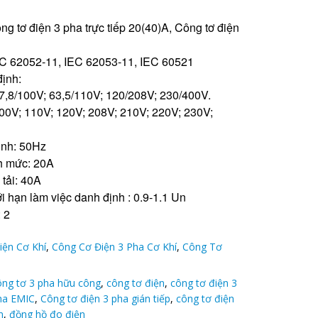
ng tơ điện 3 pha trực tiếp 20(40)A, Công tơ điện
EC 62052-11, IEC 62053-11, IEC 60521
định:
57,8/100V; 63,5/110V; 120/208V; 230/400V.
100V; 110V; 120V; 208V; 210V; 220V; 230V;
ịnh: 50Hz
h mức: 20A
tải: 40A
ới hạn làm việc danh định : 0.9-1.1 Un
 2
iện Cơ Khí
,
Công Cơ Điện 3 Pha Cơ Khí
,
Công Tơ
ông tơ 3 pha hữu công
,
công tơ điện
,
công tơ điện 3
ha EMIC
,
Công tơ điện 3 pha gián tiếp
,
công tơ điện
n
,
đồng hồ đo điện