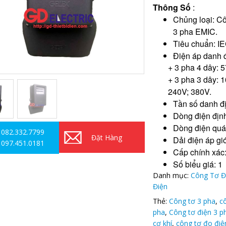
Thông Số
:
Chủng loại: Cô
3 pha EMIC.
Tiêu chuẩn: I
Điện áp danh 
+ 3 pha 4 dây: 
+ 3 pha 3 dây: 
240V; 380V.
Tần số danh đ
Dòng điện địn
Dòng điện quá 
082.332.7799
Đặt Hàng
Dải điện áp gi
097.451.0181
Cấp chính xác:
Số biểu giá: 1
Danh mục:
Công Tơ Đ
Điện
Thẻ:
Công tơ 3 pha
,
c
pha
,
Công tơ điện 3 p
cơ khí
,
công tơ đo điệ