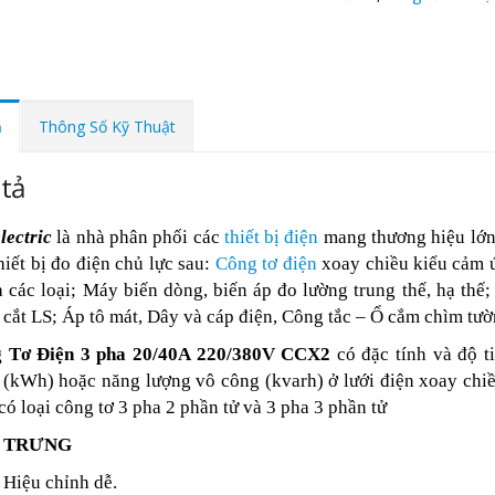
ả
Thông Số Kỹ Thuật
tả
lectric
là nhà phân phối các
thiết bị điện
mang thương hiệu lớ
hiết bị đo điện chủ lực sau:
Công tơ điện
xoay chiều kiểu cảm ứ
 các loại; Máy biến dòng, biến áp đo lường trung thế, hạ thế;
 cắt LS; Áp tô mát, Dây và cáp điện, Công tắc – Ổ cắm chìm 
 Tơ Điện 3 pha 20/40A 220/380V CCX2
có đặc tính và độ t
 (kWh) hoặc năng lượng vô công (kvarh) ở lưới điện xoay chi
ó loại công tơ 3 pha 2 phần tử và 3 pha 3 phần tử
 TRƯNG
Hiệu chỉnh dễ.