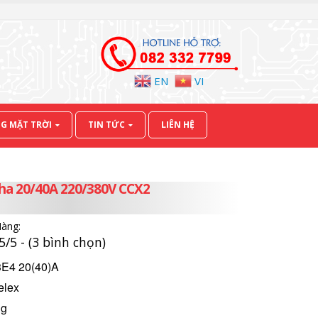
EN
VI
G MẶT TRỜI
TIN TỨC
LIÊN HỆ
pha 20/40A 220/380V CCX2
Hàng:
5/5 - (3 bình chọn)
E4 20(40)A
elex
ng