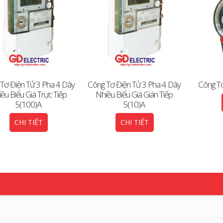
Tơ Điện Tử 3 Pha 4 Dây
Công Tơ Điện Tử 3 Pha 4 Dây
Công Tơ
ều Biểu Giá Trực Tiếp
Nhiều Biểu Giá Gián Tiếp
5(100)A
5(10)A
CHI TIẾT
CHI TIẾT