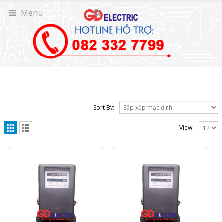
Menu
Sort By:
View: