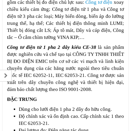
gồm các thiết bị đo điện chủ lực sau:
Công tơ điện
xoay
chiều kiểu cảm ứng; Công tơ điện tử 1 pha và Công tơ
điện tử 3 pha các loại; Máy biến dòng, biến áp đo lường
trung thế, hạ thế; Các thiết bị điện thông minh LUMI;
Thiết bị đóng cắt LS; Áp tô mát, Dây và cáp điện, Công
tắc – Ổ cắm chìm tường VINA KIP;…
Công tơ điện tử 1 pha 2 dây kiểu CE-38
là sản phẩm
được nghiên cứu và chế tạo tại CÔNG TY TNHH THIẾT
BỊ ĐO ĐIỆN EMIC trên cơ sở các vi mạch và linh kiện
chuyên dụng của các hãng nước ngoài theo tiêu chuẩn
quốc tế IEC 62052-11, IEC 62053-21. Công tơ được sản
xuất trên dây chuyền công nghệ và thiết bị hiện đại,
đảm bảo chất lượng theo ISO 9001-2008.
ĐẶC TRƯNG
Dùng cho lưới điện 1 pha 2 dây đo hữu công.
Độ chính xác và ổn định cao. Cấp chính xác 1 theo
IEC 62053-21.
Đại lượng đo: Điện năng tác dụng.