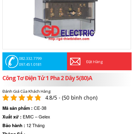
082.332.7799
Đặt Hàng
097.451.0181
Công Tơ Điện Tử 1 Pha 2 Dây 5(80)A
Đánh Giá Của Khách Hàng:
4.8/5 - (50 bình chọn)
Mã sản phẩm
:
CE-38
Xuất xứ
:
EMIC – Gelex
Bảo hành
:
12 Tháng
: