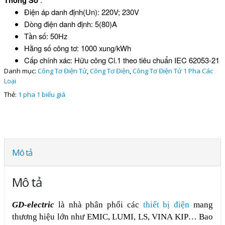
Thông Số
Điện áp danh định(Un): 220V; 230V
Dòng điện danh định: 5(80)A
Tần số: 50Hz
Hằng số công tơ: 1000 xung/kWh
Cấp chính xác: Hữu công Cl.1 theo tiêu chuẩn IEC 62053-21
Danh mục:
Công Tơ Điện Tử
,
Công Tơ Điện
,
Công Tơ Điện Tử 1 Pha Các
Loại
Thẻ:
1 pha 1 biểu giá
Mô tả
Mô tả
GD-electric
là nhà phân phối các
thiết bị điện
mang
thương hiệu lớn như EMIC, LUMI, LS, VINA KIP… Bao