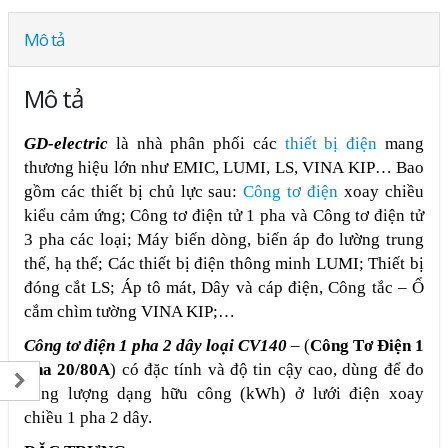
Mô tả
Mô tả
GD-electric
là nhà phân phối các
thiết bị điện
mang
thương hiệu lớn như EMIC, LUMI, LS, VINA KIP… Bao
gồm các thiết bị chủ lực sau:
Công tơ điện
xoay chiều
kiểu cảm ứng; Công tơ điện tử 1 pha và Công tơ điện tử
3 pha các loại; Máy biến dòng, biến áp đo lường trung
thế, hạ thế; Các thiết bị điện thông minh LUMI; Thiết bị
đóng cắt LS; Áp tô mát, Dây và cáp điện, Công tắc – Ổ
cắm chìm tường VINA KIP;…
Công tơ điện 1 pha 2 dây loại CV140
– (
Công Tơ Điện 1
Pha 20/80A
) có đặc tính và độ tin cậy cao, dùng để đo
năng lượng dạng hữu công (kWh) ở lưới điện xoay
chiều 1 pha 2 dây.