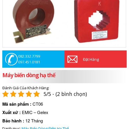
082.332.7799
Đặt Hàng
097.451.0181
Máy biến dòng hạ thế
Đánh Giá Của Khách Hàng:
5/5 - (2 bình chọn)
Mã sản phẩm
:
CT06
Xuất xứ
:
EMIC – Gelex
Bảo hành
:
12 Tháng
Danh mục:
Máy Biến Dòng Điện Hạ Thế