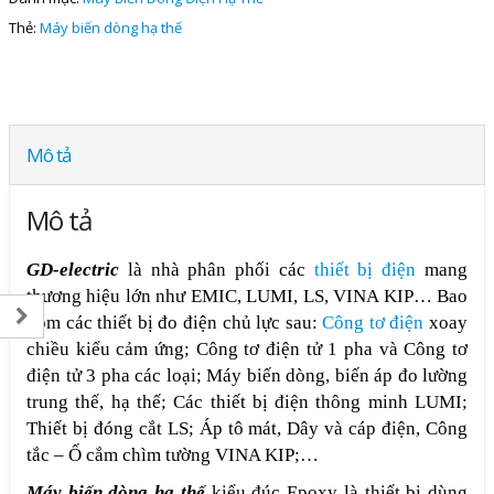
Thẻ:
Máy biến dòng hạ thế
Mô tả
Mô tả
GD-electric
là nhà phân phối các
thiết bị điện
mang
thương hiệu lớn như EMIC, LUMI, LS, VINA KIP… Bao
gồm các thiết bị đo điện chủ lực sau:
Công tơ điện
xoay
chiều kiểu cảm ứng; Công tơ điện tử 1 pha và Công tơ
điện tử 3 pha các loại; Máy biến dòng, biến áp đo lường
trung thế, hạ thế; Các thiết bị điện thông minh LUMI;
Thiết bị đóng cắt LS; Áp tô mát, Dây và cáp điện, Công
tắc – Ổ cắm chìm tường VINA KIP;…
Máy biến dòng hạ thế
kiểu đúc Epoxy là thiết bị dùng