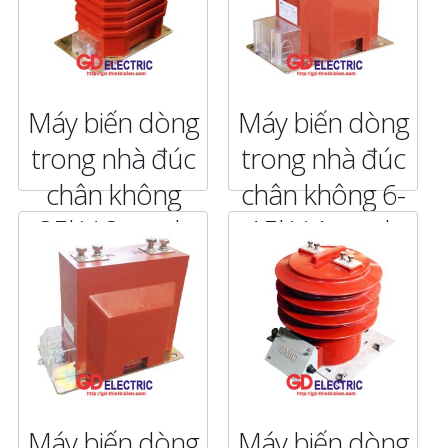
Máy biến dòng
Máy biến dòng
trong nhà đúc
trong nhà đúc
chân không
chân không 6-
35kV-3 mạch
15kV-1 mạch
5P20 CT35-
CTX-1CxIx
3CxIxC
CHI TIẾT
CHI TIẾT
Máy biến dòng
Máy biến dòng