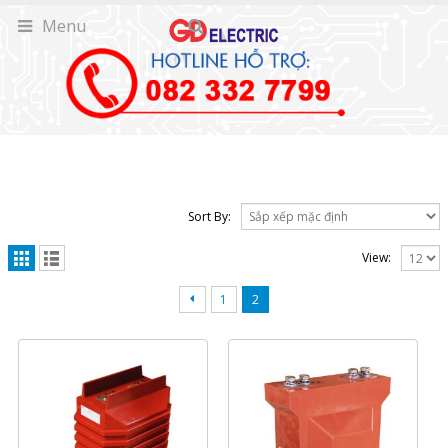
Menu
Sort By:
View:
1
2