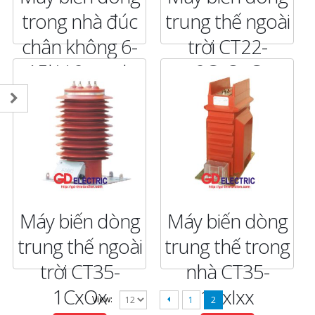
trong nhà đúc
trung thế ngoài
chân không 6-
trời CT22-
15kV-2 mạch
2CxOxC
5P5; 5P10 CTX-
CHI TIẾT
2CxIxx
CHI TIẾT
Máy biến dòng
Máy biến dòng
trung thế ngoài
trung thế trong
trời CT35-
nhà CT35-
1CxOx
1CxIxx
View:
1
2