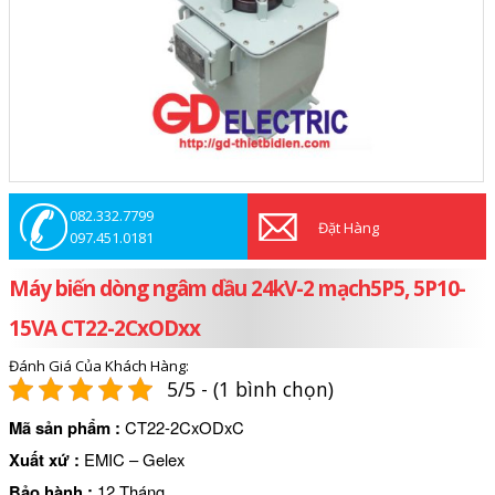
082.332.7799
Đặt Hàng
097.451.0181
Máy biến dòng ngâm dầu 24kV-2 mạch5P5, 5P10-
15VA CT22-2CxODxx
Đánh Giá Của Khách Hàng:
5/5 - (1 bình chọn)
Mã sản phẩm
:
CT22-2CxODxC
Xuất xứ
:
EMIC – Gelex
Bảo hành
:
12 Tháng.