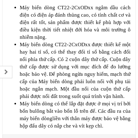
Máy biến dòng CT22-2CxODxx ngâm dầu cách
điện có điện áp đánh thủng cao, có tính chất cơ và
điện rất tốt, sản phẩm được thiết kế phù hợp với
điều kiện thời tiết nhiệt đới hóa và môi trường ô
nhiễm nặng.
Máy biến dòng CT22-2CxODxx được thiết kế một
hay hai tỉ số, có thể thay đổi tỉ số bằng cách đổi
nối phía thứ cấp. Có 2 cuộn dây thứ cấp. Cuộn dây
thứ cấp được sử dụng với mục đích để đo lường
hoặc bảo vệ. Để phòng ngừa nguy hiểm, mạch thứ
cấp của Máy biến dòng phải luôn nối với phụ tải
hoặc ngắn mạch. Một đầu nối của cuộn thứ cấp
phải được nối đất trong suốt quá trình vận hành.
Máy biến dòng có thể lắp đặt được ở mọi vị trí bởi
bốn bulông bắt vào bốn lỗ trên đế. Các đầu ra của
máy biến dòngliền với thân máy được bảo vệ bằng
hộp đấu dây có nắp che và vít kẹp chì.